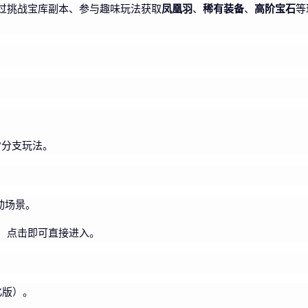
凤凰羽
稀有装备
高阶宝石
过挑战宝库副本、参与趣味玩法获取
、
、
等
”分支玩法。
活动场景。
，点击即可直接进入。
化版）。