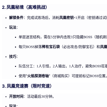
2. 凤凰秘境（高难挑战）
解锁条件
凤凰密钥
：完成试炼场后，消耗
×1开启（密钥通过试
玩法
：
单层迷宫结构，需在5分钟内击败3只隐藏BOSS（随机
稀有宝石袋
凤
每只BOSS掉落
（必出攻击/防御宝石）和
技巧
：
队伍分工：1人引怪，2人输出，1人治疗，避免BOSS狂
“火焰探测卷轴”
使用
（商城购买）可提前标记BOSS位置
3. 凤凰竞速赛（限时竞速）
开放时间
：活动最后30分钟。
玩法
：