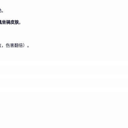
励。
凰坐骑皮肤
。
位，伤害翻倍）。