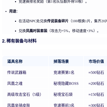
竞速赛排名奖励（第1名队伍额外得50根）。
用途
：
传说装备碎片
在活动NPC处兑换
（100根换1片，集齐2
凤凰时装套装
兑换
（攻击力+5%，移动速度+3%）。
2. 稀有装备与材料
道具名称
掉落场景
市场价值
传说武器箱
竞速赛第1名
≈500钻石
凤凰之魂
秘境隐藏BOSS
≈200钻石
高级攻击宝石（5级）
秘境宝石袋
≈150钻石
凤凰坐骑皮肤
竞速赛前3名
≈300钻石