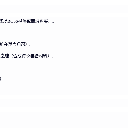
炼场BOSS掉落或商城购买）。
刷新在迷宫角落）。
凰之魂
（合成传说装备材料）。
暴。
。