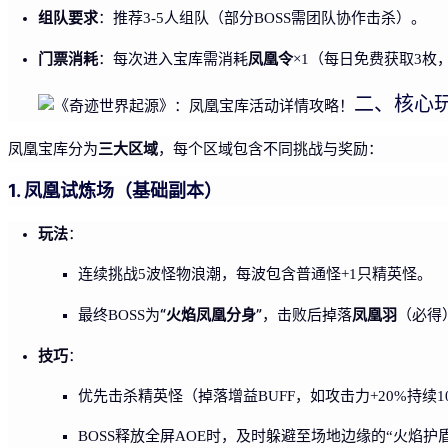
组队要求
：推荐3-5人组队（部分BOSS需团队协作击杀）。
门票消耗
凤凰令
：每次进入宝库需消耗
×1（每日免费获取3
二、核心
三大区域
凤凰宝库分为
，每个区域包含不同挑战与奖励：
1. 凤凰试炼场（基础副本）
玩法
：
连续挑战5波怪物浪潮，每波包含普通怪+1只精英怪。
“火焰凤凰分身”
凤凰羽
最终BOSS为
，击败后掉落
（必得
技巧
：
优先击杀精英怪（掉落增益BUFF，如攻击力+20%持续1
BOSS释放全屏AOE时，及时躲避至场地边缘的“火焰护