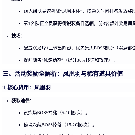
10人组队竞速挑战“凤凰本体”，按通关时间排名发放奖
传说装备自选箱
凤
第1名队伍全员获得
，前3名额外奖励
技巧
：
配置双治疗+三输出阵容，优先集火BOSS翅膀（弱点部
“急速药剂”
提前储备
（提升30%移速和攻速）。
三、活动奖励全解析：凤凰羽与稀有道具价值
1. 核心货币：凤凰羽
获取途径
：
试炼场BOSS掉落（5-10根/次）。
秘境隐藏BOSS掉落（15-20根/次）。