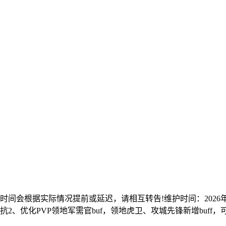
据实际情况提前或延迟，请相互转告!维护时间：2026年8月6日15
抵抗2、优化PVP领地军需官buf，领地虎卫、攻城先锋新增buf