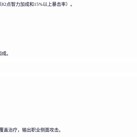
82点智力加成和15%以上暴击率）。
加成。
环覆盖治疗，输出职业侧面攻击。