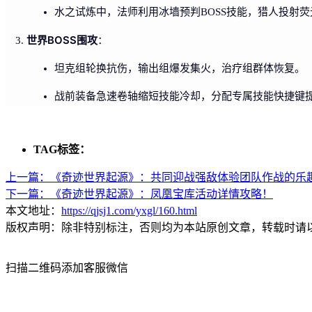
水之试炼中，法师利用冰墙预判BOSS技能，猎人投射
世界BOSS围攻
：
坦克组轮换抗伤，输出组爆发集火，治疗组群体恢复。
战前装备急速卷轴缩短技能冷却，分配专属技能快捷键
TAG标签：
上一篇：
《奇迹世界起源》：共同迎战强敌体验团队作战的乐
下一篇：
《奇迹世界起源》：凤凰宝库活动详情攻略！
本文地址：
https://qjsj1.com/yxgl/160.html
版权声明：除非特别标注，否则均为本站原创文章，转载时请
扫描二维码添加客服微信