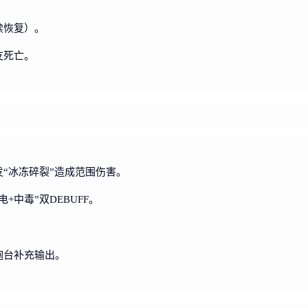
。
续恢复）。
友死亡。
“冰冻碎裂”造成范围伤害。
中毒”双DEBUFF。
炮台补充输出。