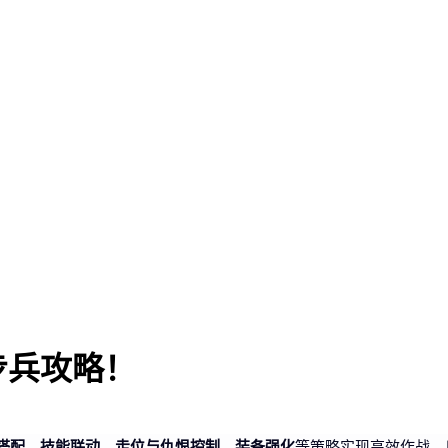
步兵攻略！
搭配、技能联动、走位与仇恨控制、装备强化
等策略实现高效作战，