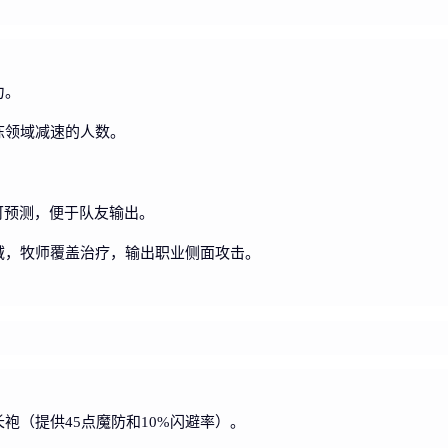
力。
冻领域减速的人数。
可预测，便于队友输出。
域，牧师覆盖治疗，输出职业侧面攻击。
袍（提供45点魔防和10%闪避率）。