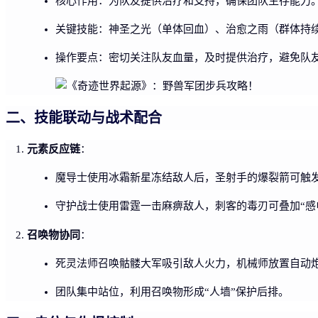
核心作用：为队友提供治疗和支持，确保团队生存能力
关键技能：神圣之光（单体回血）、治愈之雨（群体持
操作要点：密切关注队友血量，及时提供治疗，避免队
二、技能联动与战术配合
元素反应链
：
魔导士使用冰霜新星冻结敌人后，圣射手的爆裂箭可触发
守护战士使用雷霆一击麻痹敌人，刺客的毒刃可叠加“感电+
召唤物协同
：
死灵法师召唤骷髅大军吸引敌人火力，机械师放置自动
团队集中站位，利用召唤物形成“人墙”保护后排。