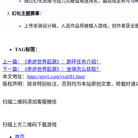
通过幻化进度与战力贡献值角逐排名，赢取限定称号与稀
幻化主题赛事
：
上传坐骑设计稿，入选作品将被植入游戏，创作者获全服
TAG标签：
上一篇：
《奇迹世界起源》：跑环任务介绍！
下一篇：
《奇迹世界起源》：坐骑怎么获取？
本文地址：
https://qjsj1.com/yxgl/81.html
版权声明：除非特别标注，否则均为本站原创文章，转载时请
扫描二维码添加客服微信
扫描上方二维码下载游戏
首页