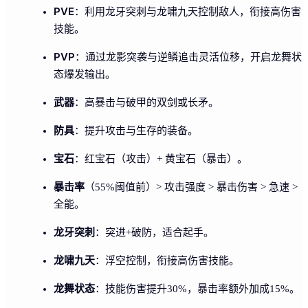
PVE
：利用龙牙突刺与龙啸九天控制敌人，衔接高伤害
技能。
PVP
：通过龙影突袭与逆鳞追击灵活位移，开启龙舞状
态爆发输出。
武器
：高暴击与破甲的双剑或长矛。
防具
：提升攻击与生存的装备。
宝石
：红宝石（攻击）+ 黄宝石（暴击）。
暴击率
（55%阈值前）> 攻击强度 > 暴击伤害 > 急速 >
全能。
龙牙突刺
：突进+破防，适合起手。
龙啸九天
：浮空控制，衔接高伤害技能。
龙舞状态
：技能伤害提升30%，暴击率额外加成15%。