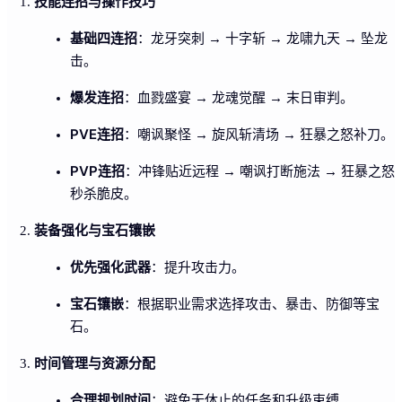
技能连招与操作技巧
基础四连招
：龙牙突刺 → 十字斩 → 龙啸九天 → 坠龙
击。
爆发连招
：血戮盛宴 → 龙魂觉醒 → 末日审判。
PVE连招
：嘲讽聚怪 → 旋风斩清场 → 狂暴之怒补刀。
PVP连招
：冲锋贴近远程 → 嘲讽打断施法 → 狂暴之怒
秒杀脆皮。
装备强化与宝石镶嵌
优先强化武器
：提升攻击力。
宝石镶嵌
：根据职业需求选择攻击、暴击、防御等宝
石。
时间管理与资源分配
合理规划时间
：避免无休止的任务和升级束缚。