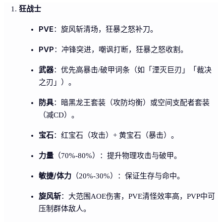
狂战士
PVE
：旋风斩清场，狂暴之怒补刀。
PVP
：冲锋突进，嘲讽打断，狂暴之怒收割。
武器
：优先高暴击/破甲词条（如「湮灭巨刃」「裁决
之刃」）。
防具
：暗黑龙王套装（攻防均衡）或空间支配者套装
（减CD）。
宝石
：红宝石（攻击）+ 黄宝石（暴击）。
力量
（70%-80%）：提升物理攻击与破甲。
敏捷/体力
（20%-30%）：保证生存与命中。
旋风斩
：大范围AOE伤害，PVE清怪效率高，PVP中可
压制群体敌人。