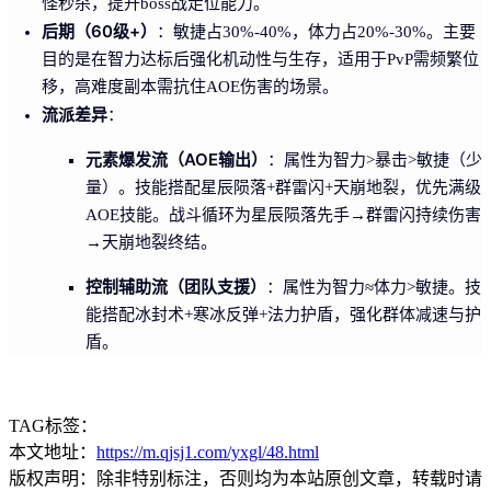
怪秒杀，提升boss战走位能力。
后期（60级+）
：敏捷占30%-40%，体力占20%-30%。主要
目的是在智力达标后强化机动性与生存，适用于PvP需频繁位
移，高难度副本需抗住AOE伤害的场景。
流派差异
：
元素爆发流（AOE输出）
：属性为智力>暴击>敏捷（少
量）。技能搭配星辰陨落+群雷闪+天崩地裂，优先满级
AOE技能。战斗循环为星辰陨落先手→群雷闪持续伤害
→天崩地裂终结。
控制辅助流（团队支援）
：属性为智力≈体力>敏捷。技
能搭配冰封术+寒冰反弹+法力护盾，强化群体减速与护
盾。
TAG标签：
本文地址：
https://m.qjsj1.com/yxgl/48.html
版权声明：除非特别标注，否则均为本站原创文章，转载时请