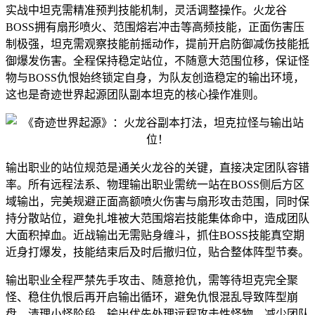
实战中坦克需精准预判技能机制，灵活调整操作。火龙谷
BOSS拥有扇形喷火、范围熔岩冲击等高频技能，正面伤害压
制极强，坦克需观察技能前摇动作，提前开启防御减伤技能抵
御爆发伤害。全程保持稳定站位，不随意大范围位移，保证怪
物与BOSS仇恨始终锁定自身，为队友创造稳定的输出环境，
这也是奇迹世界起源团队副本坦克的核心操作准则。
输出职业的站位规范是通关火龙谷的关键，直接决定团队容错
率。所有远程法系、物理输出职业需统一站在BOSS侧后方区
域输出，完美规避正面高额喷火伤害与扇形攻击范围，同时保
持分散站位，避免扎堆被大范围熔岩技能集体命中，造成团队
大面积掉血。近战输出无需贴身缠斗，抓住BOSS技能真空期
近身打爆发，技能结束后及时后撤归位，贴合整体阵型节奏。
输出职业全程严禁先手攻击、随意抢仇，需等待坦克完全聚
怪、稳住仇恨后再开启输出循环，避免仇恨混乱导致阵型崩
盘。清理小怪阶段，输出优先处理远程攻击性怪物，减少团队