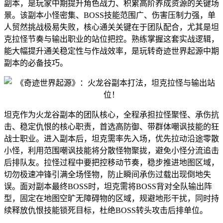
副本，是玩家中期提升角色战力、积累高阶养成资源的关键场
景。该副本小怪密集、BOSS技能范围广、伤害压制力强，单
人贸然挑战极易失败，核心通关关键在于团队配合，尤其是坦
克拉怪节奏与输出职业的站位把控。熟练掌握这套实战逻辑，
能大幅提升通关稳定性与作战效率，是玩转奇迹世界起源中期
副本的必备技巧。
坦克作为火龙谷副本的团队核心，全程承担拉怪聚怪、承伤抗
击、稳定仇恨的核心职责，首选高防御、带群体嘲讽技能的狂
战士职业。进入副本后，坦克需率先入场，优先拉动沿途零散
小怪，利用范围嘲讽技能将分散怪物聚拢，避免小怪分流追击
后排队友。拉怪过程中要把控移动节奏，稳步推进地图区域，
切勿极速冲锋引满全场怪物，防止瞬间承伤过载出现倒地失
误。面对副本最终BOSS时，坦克需将BOSS背对全队输出阵
型，固定在地图空旷无障碍物的区域，规避地形干扰，同时持
续释放仇恨技能锁死目标，杜绝BOSS转头攻击后排单位。