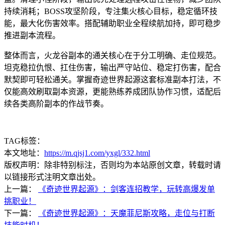
持续消耗；BOSS攻坚阶段，专注集火核心目标，稳定循环技
能，最大化伤害效率。搭配辅助职业全程续航加持，即可稳步
推进副本流程。
整体而言，火龙谷副本的通关核心在于分工明确、走位规范。
坦克稳拉仇恨、扛住伤害，输出严守站位、稳定打伤害，配合
默契即可轻松通关。掌握奇迹世界起源这套标准副本打法，不
仅能高效刷取副本资源，更能熟练养成团队协作习惯，适配后
续各类高阶副本的作战节奏。
TAG标签：
本文地址：
https://m.qjsj1.com/yxgl/332.html
版权声明：除非特别标注，否则均为本站原创文章，转载时请
以链接形式注明文章出处。
上一篇：
《奇迹世界起源》：剑客连招教学，玩转高爆发单
挑职业！
下一篇：
《奇迹世界起源》：天魔菲尼斯攻略，走位与打断