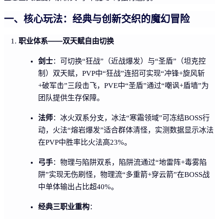
一、核心玩法：经典与创新交织的魔幻冒险
职业体系——双天赋自由切换
剑士
：可切换“狂战”（近战爆发）与“圣盾”（坦克控
制）双天赋，PVP中“狂战”连招可实现“冲锋+旋风斩
+破军击”三段击飞，PVE中“圣盾”通过“嘲讽+盾墙”为
团队提供生存保障。
法师
：冰火双系分支，冰法“寒霜领域”可冻结BOSS行
动，火法“熔岩爆发”适合群体清怪，实测数据显示冰法
在PVP中胜率比火法高23%。
弓手
：物理与陷阱双系，陷阱流通过“地雷阵+毒雾陷
阱”实现无伤刷怪，物理流“多重箭+穿云箭”在BOSS战
中单体输出占比超40%。
经典三职业重构
：