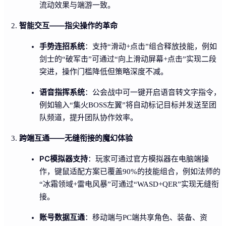
流动效果与端游一致。
智能交互——指尖操作的革命
手势连招系统
：支持“滑动+点击”组合释放技能，例如
剑士的“破军击”可通过“向上滑动屏幕+点击”实现二段
突进，操作门槛降低但策略深度不减。
语音指挥系统
：公会战中可一键开启语音转文字指令，
例如输入“集火BOSS左翼”将自动标记目标并发送至团
队频道，提升团队协作效率。
跨端互通——无缝衔接的魔幻体验
PC模拟器支持
：玩家可通过官方模拟器在电脑端操
作，键鼠适配方案已覆盖90%的技能组合，例如法师的
“冰霜领域+雷电风暴”可通过“WASD+QER”实现无缝衔
接。
账号数据互通
：移动端与PC端共享角色、装备、资