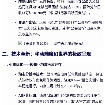
跨服拍卖行
：支持装备、材料、技能书等全品类交易，
热门道具如“龙鳞战甲图纸”溢价达300%，搬砖党单日
收益可达50-200元（根据服务器活跃度浮动）。
资源产出链
：玩家可通过“野外BOSS”“公会战”“秘境探
索”三大渠道获取核心资源，其中“公会战”产出占玩家
总收益的35%。
二、技术革新：移动端魔幻世界的极致呈现
引擎优化——轻量化与高画质并存
动态分辨率技术
：战斗时自动降低背景贴图精度，保证
技能特效与角色动作流畅性，骁龙8 Gen2设备实测60帧
率稳定运行，内存占用控制在2.5GB以内。
AI场景压缩
：通过AI算法将10GB的端游资源包压缩至
3GB，同时保留90%的场景细节，如“天空之城”的云雾