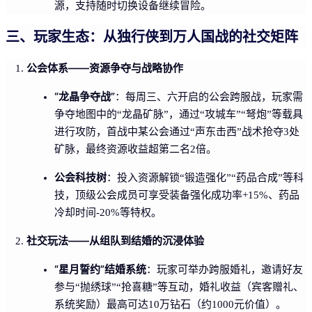
源，支持随时切换设备继续冒险。
三、玩家生态：从独行侠到万人国战的社交矩阵
公会体系——资源争夺与战略协作
“龙晶争夺战”
：每周三、六开启的公会跨服战，玩家需
争夺地图中的“龙晶矿脉”，通过“攻城车”“弩炮”等载具
进行攻防，首战中某公会通过“声东击西”战术抢夺3处
矿脉，最终资源收益超第二名2倍。
公会科技树
：投入资源解锁“锻造强化”“药品合成”等科
技，顶级公会成员可享受装备强化成功率+15%、药品
冷却时间-20%等特权。
社交玩法——从组队到结婚的沉浸体验
“星月誓约”结婚系统
：玩家可举办跨服婚礼，邀请好友
参与“抛绣球”“抢喜糖”等互动，婚礼收益（宾客赠礼、
系统奖励）最高可达10万钻石（约1000元价值）。