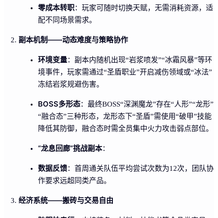
零成本转职
：玩家可随时切换天赋，无需消耗资源，适
配不同场景需求。
副本机制——动态难度与策略协作
环境变量
：副本内随机出现“岩浆喷发”“冰霜风暴”等环
境事件，玩家需通过“圣盾职业”开启减伤领域或“冰法”
冻结岩浆规避伤害。
BOSS多形态
：最终BOSS“深渊魔龙”存在“人形”“龙形”
“融合态”三种形态，龙形态下“圣盾”需使用“破甲”技能
降低其防御，融合态时需全员集中火力攻击弱点部位。
“龙息回廊”挑战副本
：
数据反馈
：首周通关队伍平均尝试次数为12次，团队协
作要求远超同类产品。
经济系统——搬砖与交易自由