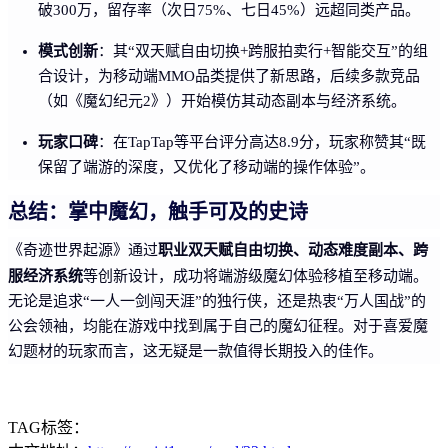
破300万，留存率（次日75%、七日45%）远超同类产品。
模式创新
：其“双天赋自由切换+跨服拍卖行+智能交互”的组
合设计，为移动端MMO品类提供了新思路，后续多款竞品
（如《魔幻纪元2》）开始模仿其动态副本与经济系统。
玩家口碑
：在TapTap等平台评分高达8.9分，玩家称赞其“既
保留了端游的深度，又优化了移动端的操作体验”。
总结：掌中魔幻，触手可及的史诗
职业双天赋自由切换、动态难度副本、跨
《奇迹世界起源》通过
服经济系统
等创新设计，成功将端游级魔幻体验移植至移动端。
无论是追求“一人一剑闯天涯”的独行侠，还是热衷“万人国战”的
公会领袖，均能在游戏中找到属于自己的魔幻征程。对于喜爱魔
幻题材的玩家而言，这无疑是一款值得长期投入的佳作。
TAG标签：