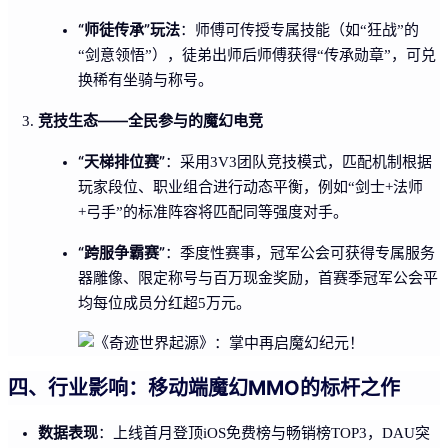
“师徒传承”玩法
：师傅可传授专属技能（如“狂战”的
“剑意领悟”），徒弟出师后师傅获得“传承勋章”，可兑
换稀有坐骑与称号。
竞技生态——全民参与的魔幻电竞
“天梯排位赛”
：采用3V3团队竞技模式，匹配机制根据
玩家段位、职业组合进行动态平衡，例如“剑士+法师
+弓手”的标准阵容将匹配同等强度对手。
“跨服争霸赛”
：季度性赛事，冠军公会可获得专属服务
器雕像、限定称号与百万现金奖励，首赛季冠军公会平
均每位成员分红超5万元。
四、行业影响：移动端魔幻MMO的标杆之作
数据表现
：上线首月登顶iOS免费榜与畅销榜TOP3，DAU突