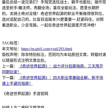
最后总结一波兄弟们！手残党选狂战士，躺平也能玩；操作党
选圣射手/魔法师，秀翻全场；喜欢全能玩法、愿意长期肝
的，龙骑士绝对没错！奇迹世界起源的职业平衡做得很到位，
选对适配自己的，比盲目追版本T0更重要～ 赶紧码住，对照
着选职业，少走弯路，一起在奇迹世界起源里开荒冲榜！
TAG标签：
本文地址：
https://m.qjsj1.com/yxgl/293.html
版权声明：除非特别标注，否则均为本站原创文章，转载时请
以链接形式注明文章出处。
上一篇：
《奇迹世界起源》：战力评分狂飙指南，三天甩开
同期玩家！
下一篇：
《奇迹世界起源》：四大职业零基础全解，新手快
速上手避坑指南！
《奇迹世界起源》手游官网
扫描上方二维码下载游戏