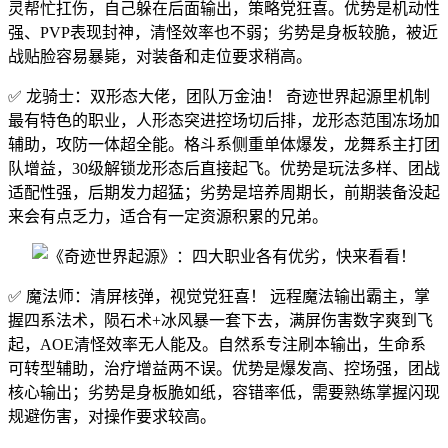
灵帮忙扛伤，自己躲在后面输出，策略党狂喜。优势是机动性
强、PVP表现封神，清怪效率也不弱；劣势是身板较脆，被近
战贴脸容易暴毙，对装备和走位要求稍高。
✅ 龙骑士：双形态大佬，团队万金油！ 奇迹世界起源里机制
最有特色的职业，人形态突进控场切后排，龙形态范围冻场加
辅助，攻防一体超全能。格斗系侧重单体爆发，龙舞系主打团
队增益，30级解锁龙形态后直接起飞。优势是玩法多样、团战
适配性强，后期发力超猛；劣势是培养周期长，前期装备没起
来会有点乏力，适合有一定资源积累的兄弟。
✅ 魔法师：清屏核弹，视觉党狂喜！ 远程魔法输出霸主，掌
握四系法术，陨石术+冰风暴一套下去，满屏伤害数字爽到飞
起，AOE清怪效率无人能及。自然系专注刷本输出，生命系
可转型辅助，治疗增益两不误。优势是爆发高、控场强，团战
核心输出；劣势是身板脆如纸，容错率低，需要熟练掌握闪现
规避伤害，对操作要求较高。