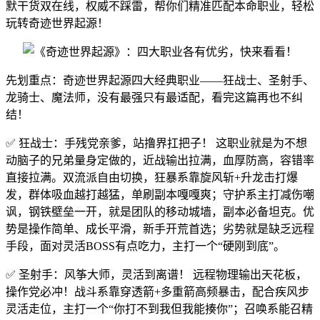
默干货双在线，权威不踩雷，帮你们精准匹配本命职业，轻松
玩转奇迹世界起源！
先划重点：奇迹世界起源四大经典职业——狂战士、圣射手、
龙骑士、魔法师，没有最强只有最适配，看完这篇再也不纠
结！
✅ 狂战士：手残党亲爹，站撸界扛把子！ 这职业就是为不想
动脑子的兄弟量身定做的，近战输出拉满，血厚防高，容错率
直接拉满。双流派自由切换，狂暴系靠旋风斩+升龙击打爆
发，群体吸血越打越猛，单刷副本嘎嘎爽；守护系主打减伤嘲
讽，钢铁壁垒一开，就是团队的移动城墙，副本必备坦克。优
势是操作简单、成长平滑，新手开荒首选；劣势就是缺乏远程
手段，面对灵活BOSS有点吃力，主打一个“硬刚到底”。
✅ 圣射手：风筝大师，灵活到离谱！ 远程物理输出天花板，
操作党必冲！战斗系靠穿透箭+多重箭高频暴击，配合疾风步
灵活走位，主打一个“你打不到我但我能揍你”；召唤系能召精