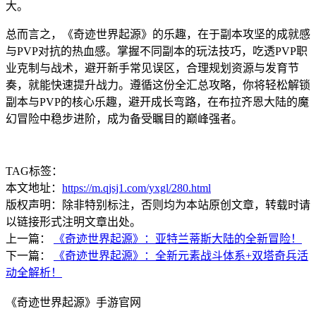
大。
总而言之，《奇迹世界起源》的乐趣，在于副本攻坚的成就感
与PVP对抗的热血感。掌握不同副本的玩法技巧，吃透PVP职
业克制与战术，避开新手常见误区，合理规划资源与发育节
奏，就能快速提升战力。遵循这份全汇总攻略，你将轻松解锁
副本与PVP的核心乐趣，避开成长弯路，在布拉齐恩大陆的魔
幻冒险中稳步进阶，成为备受瞩目的巅峰强者。
TAG标签：
本文地址：
https://m.qjsj1.com/yxgl/280.html
版权声明：除非特别标注，否则均为本站原创文章，转载时请
以链接形式注明文章出处。
上一篇：
《奇迹世界起源》：亚特兰蒂斯大陆的全新冒险！
下一篇：
《奇迹世界起源》：全新元素战斗体系+双塔奇兵活
动全解析！
《奇迹世界起源》手游官网