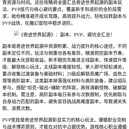
育资源与时间。这份攻略将全面汇总奇迹世界起源的副本玩
法、PVP技巧与核心避坑要点，覆盖新手到进阶的全阶段需
求，助你精准避开成长弯路，高效提升战力，轻松玩转副本与
PVP战场，在魔幻冒险中稳步进阶。
副本是奇迹世界起源中资源积累、战力提升的核心途径，不同
副本定位不同，玩法与侧重也各有差异，精准把控副本节奏，
才能最大化获取收益。新手期优先推进主线副本，快速提升等
级、解锁核心玩法，主线副本难度较低，单人即可轻松通关，
重点收集过渡装备与基础材料；25级后解锁恶魔广场、血色之
塔等高阶副本，这类副本掉落强化材料与高阶装备，建议组队
参与，搭配“坦克+输出+辅助”的阵容，高效清剿怪物、破解副
本机制。需注意，高阶副本每日有参与次数限制，优先刷取与
自身战力匹配的副本，避免盲目挑战高难度副本，导致通关失
败、浪费次数。
PVP竞技是奇迹世界起源彰显实力的核心玩法，遵循职业克制
与战术博弈原则，才能在对抗中占据优势。游戏核心职业遵循