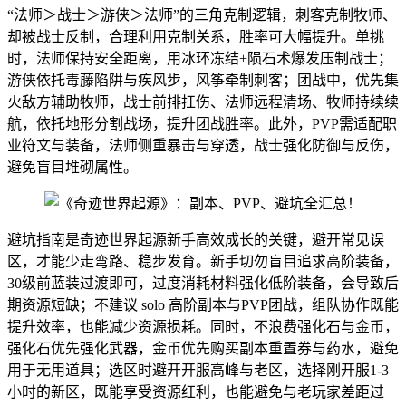
“法师＞战士＞游侠＞法师”的三角克制逻辑，刺客克制牧师、
却被战士反制，合理利用克制关系，胜率可大幅提升。单挑
时，法师保持安全距离，用冰环冻结+陨石术爆发压制战士；
游侠依托毒藤陷阱与疾风步，风筝牵制刺客；团战中，优先集
火敌方辅助牧师，战士前排扛伤、法师远程清场、牧师持续续
航，依托地形分割战场，提升团战胜率。此外，PVP需适配职
业符文与装备，法师侧重暴击与穿透，战士强化防御与反伤，
避免盲目堆砌属性。
避坑指南是奇迹世界起源新手高效成长的关键，避开常见误
区，才能少走弯路、稳步发育。新手切勿盲目追求高阶装备，
30级前蓝装过渡即可，过度消耗材料强化低阶装备，会导致后
期资源短缺；不建议 solo 高阶副本与PVP团战，组队协作既能
提升效率，也能减少资源损耗。同时，不浪费强化石与金币，
强化石优先强化武器，金币优先购买副本重置券与药水，避免
用于无用道具；选区时避开开服高峰与老区，选择刚开服1-3
小时的新区，既能享受资源红利，也能避免与老玩家差距过