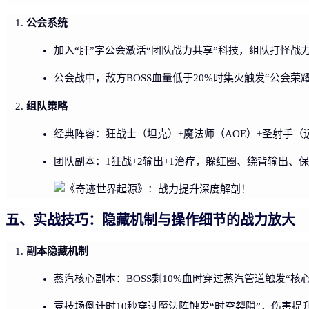
公会系统
加入“肝”字公会激活“团队战力共享”科技，组队打怪战
公会战中，敌方BOSS血量低于20%时集火触发“公会荣耀
组队策略
经典阵容：狂战士（坦克）+魔法师（AOE）+圣射手
团队副本：1狂战+2输出+1治疗，躲红圈、绕背输出、
五、实战技巧：隐藏机制与操作细节的战力放大
副本隐藏机制
蒸汽核心副本：BOSS剩10%血时穿过蒸汽管道触发“核
竞技场倒计时10秒穿过魔法阵触发“时空裂隙”，伤害提升