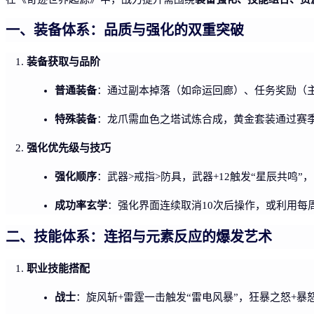
一、装备体系：品质与强化的双重突破
装备获取与品阶
普通装备
：通过副本掉落（如命运回廊）、任务奖励（
特殊装备
：龙爪需血色之塔试炼合成，黄金套装通过赛
强化优先级与技巧
强化顺序
：武器>戒指>防具，武器+12触发“星辰共鸣”
成功率玄学
：强化界面连续取消10次后操作，或利用每周日0
二、技能体系：连招与元素反应的爆发艺术
职业技能搭配
战士
：旋风斩+雷霆一击触发“雷电风暴”，狂暴之怒+暴怒