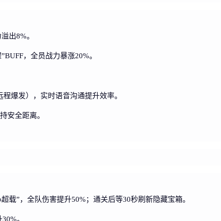
力溢出8%。
”BUFF，全员战力暴涨20%。
（远程爆发），实时语音沟通提升效率。
保持安全距离。
心超载”，全队伤害提升50%；通关后等30秒刷新隐藏宝箱。
30%。