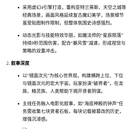
采用虚幻4引擎打造，重构亚特兰蒂斯、天空之城等
经典场景，画面风格延续复古魔幻美学，场景细节
虽受贴图制作限制，但整体氛围史诗感强烈。
动态光影与技能特效华丽，如魔法师的“星辰陨落”
持续8秒范围伤害，配合“暴风雪”减速，形成视觉与
策略的双重冲击。
叙事深度
以“镜面次元”为核心世界观，构建横跨上位、下位
与镜面次元的宏大宇宙。玩家扮演“破界者”，在龙
族、精灵族、人类帮助下揭开贤者阴谋。
主线任务融入电影化叙事，如“海底神殿的钟声”任
务需收集七块贤者石板，每块记载被篡改的历史，
增强沉浸感。