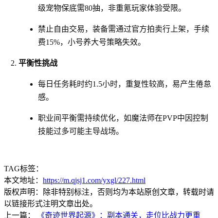
级宠物保底需80抽，非重氪玩家体验受限。
禁止自由交易，装备需通过官方拍卖行上架，手续
费15%，小号养大号策略失效。
平衡性挑战
每日任务耗时约1.5小时，重复性较高，易产生倦怠
感。
职业间平衡需持续优化，如魔法师在PVP中因控制
技能过多可能主导战场。
TAG标签：
本文地址：
https://m.qjsj1.com/yxgl/227.html
版权声明：除非特别标注，否则均为本站原创文章，转载时请
以链接形式注明文章出处。
上一篇：
《奇迹世界起源》：副本通关，走位比战力更重