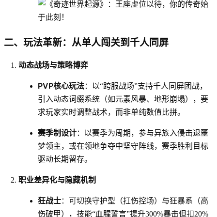
二、玩法革新：从单人闯关到千人同屏
动态战场与策略博弈
PVP核心玩法
：以“跨服战场”支持千人同屏团战，
引入动态词缀系统（如元素风暴、地形崩塌），要
求玩家实时调整战术，而非单纯数值比拼。
赛季制设计
：以赛季为周期，参与异族入侵击退噩
梦领主，或在领地争夺中坚守阵线，赛季胜利目标
驱动长期留存。
职业差异化与隐藏机制
狂战士
：可切换守护型（扛伤控场）与狂暴系（高
伤破甲），技能“血腥誓言”提升300%暴击但扣20%