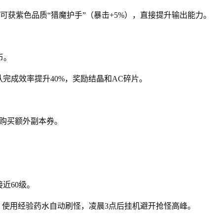
完成可获紫色品质“猎魔护手”（暴击+5%），直接提升输出能力。
币。
队完成效率提升40%，奖励结晶和AC碎片。
。
于购买额外副本券。
近60级。
），使用经验药水自动刷怪，凌晨3点后挂机避开抢怪高峰。