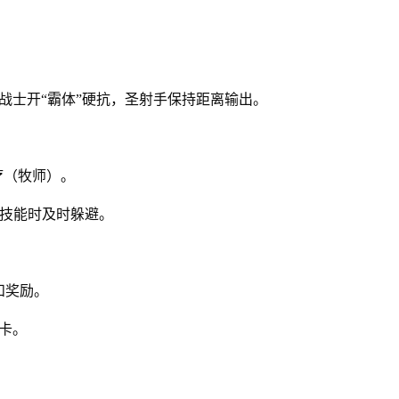
战士开“霸体”硬抗，圣射手保持距离输出。
疗（牧师）。
圈技能时及时躲避。
和奖励。
卡。