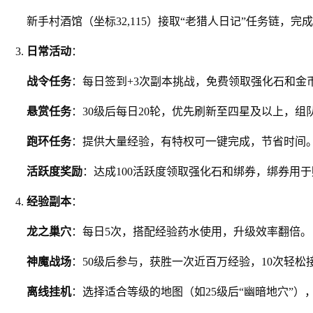
新手村酒馆（坐标32,115）接取“老猎人日记”任务链，
日常活动
：
战令任务
：每日签到+3次副本挑战，免费领取强化石和金
悬赏任务
：30级后每日20轮，优先刷新至四星及以上，组
跑环任务
：提供大量经验，有特权可一键完成，节省时间
活跃度奖励
：达成100活跃度领取强化石和绑券，绑券用
经验副本
：
龙之巢穴
：每日5次，搭配经验药水使用，升级效率翻倍。
神魔战场
：50级后参与，获胜一次近百万经验，10次轻松接
离线挂机
：选择适合等级的地图（如25级后“幽暗地穴”