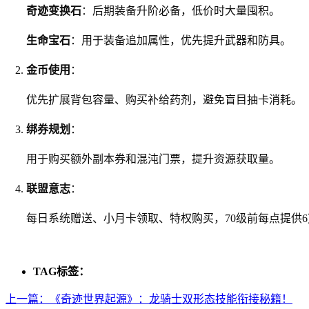
奇迹变换石
：后期装备升阶必备，低价时大量囤积。
生命宝石
：用于装备追加属性，优先提升武器和防具。
金币使用
：
优先扩展背包容量、购买补给药剂，避免盲目抽卡消耗。
绑券规划
：
用于购买额外副本券和混沌门票，提升资源获取量。
联盟意志
：
每日系统赠送、小月卡领取、特权购买，70级前每点提供
TAG标签：
上一篇：
《奇迹世界起源》：龙骑士双形态技能衔接秘籍​！