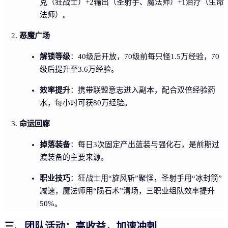
克（狂战士）+2输出（圣射手、魔法师）+1治疗（生命
法师）。
恶魔广场
解锁等级
：40级后开放，70级前每只怪1.5万经验，70
级后提升至3.6万经验。
效率提升
：携带联盟意志进入副本，配合双倍经验药
水，每小时可获80万经验。
命运回廊
掉落装备
：每日3次固定产出蓝装与强化石，是前期过
渡装备的主要来源。
职业技巧
：狂战士用“旋风斩”聚怪，圣射手用“冰封箭”
减速，魔法师用“陨石术”清场，三职业组队效率提升
50%。
三、团队活动：高收益，加速冲刺