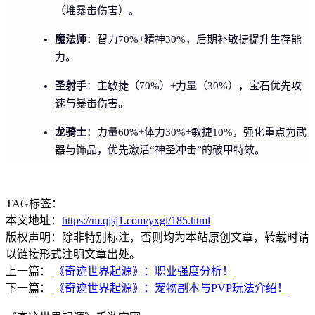
（堆暴击伤害）。
魔法师
：智力70%+精神30%，后期补敏捷提升生存能
力。
圣射手
：主敏捷（70%）+力量（30%），宝石优先攻
速与暴击伤害。
龙骑士
：力量60%+体力30%+敏捷10%，强化重点为武
器与饰品，优先激活“神圣冲击”的破甲特效。
TAG标签：
本文地址：
https://m.qjsj1.com/yxgl/185.html
版权声明：除非特别标注，否则均为本站原创文章，转载时请
以链接形式注明文章出处。
上一篇：
《奇迹世界起源》：职业强度分析！
下一篇：
《奇迹世界起源》：宠物副本与PVP玩法介绍！​