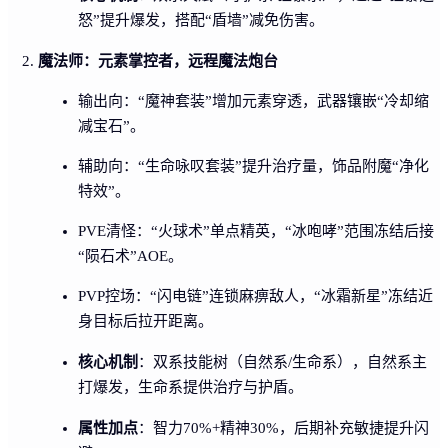
怒”提升爆发，搭配“盾墙”减免伤害。
魔法师：元素掌控者，远程魔法炮台
输出向：“魔神套装”增加元素穿透，武器镶嵌“冷却缩
减宝石”。
辅助向：“生命咏叹套装”提升治疗量，饰品附魔“净化
特效”。
PVE清怪：“火球术”单点精英，“冰咆哮”范围冻结后接
“陨石术”AOE。
PVP控场：“闪电链”连锁麻痹敌人，“冰霜新星”冻结近
身目标后拉开距离。
核心机制
：双系技能树（自然系/生命系），自然系主
打爆发，生命系提供治疗与护盾。
属性加点
：智力70%+精神30%，后期补充敏捷提升闪