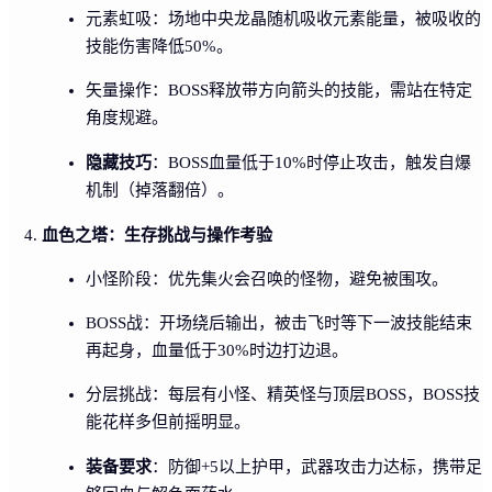
元素虹吸：场地中央龙晶随机吸收元素能量，被吸收的
技能伤害降低50%。
矢量操作：BOSS释放带方向箭头的技能，需站在特定
角度规避。
隐藏技巧
：BOSS血量低于10%时停止攻击，触发自爆
机制（掉落翻倍）。
血色之塔：生存挑战与操作考验
小怪阶段：优先集火会召唤的怪物，避免被围攻。
BOSS战：开场绕后输出，被击飞时等下一波技能结束
再起身，血量低于30%时边打边退。
分层挑战：每层有小怪、精英怪与顶层BOSS，BOSS技
能花样多但前摇明显。
装备要求
：防御+5以上护甲，武器攻击力达标，携带足