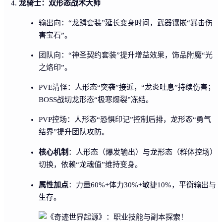
龙骑士：双形态战术大师
输出向：“龙鳞套装”延长变身时间，武器镶嵌“暴击伤
害宝石”。
团队向：“神圣契约套装”提升增益效果，饰品附魔“光
之烙印”。
PVE清怪：人形态“突袭”接近，“龙炎吐息”持续伤害；
BOSS战切龙形态“极寒爆裂”冻结。
PVP控场：人形态“恐惧印记”控制后排，龙形态“勇气
结界”提升团队攻防。
核心机制
：人形态（爆发输出）与龙形态（群体控场）
切换，依赖“龙魂值”维持变身。
属性加点
：力量60%+体力30%+敏捷10%，平衡输出与
生存。