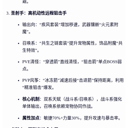
避。
圣射手：高机动性远程狙击手
输出向：“疾风套装”增加移速，武器镶嵌“火元素附
魔”。
召唤系：“共生之链套装”提升宠物属性，饰品附魔“共
生特效”。
PVE清怪：“穿透箭”直线清怪，“狙击箭”单点BOSS弱
点。
PVP风筝：“冰冻箭”减速后接“击退箭”保持距离，利用
“精准狙击”爆发。
核心机制
：双系天赋（战斗系/召唤系），战斗系强化
单体输出，召唤系依赖宠物协同作战。
属性加点
：敏捷70%+力量30%，提升攻速与暴击率。