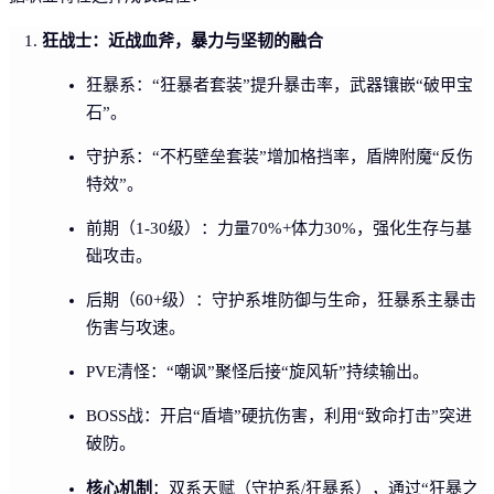
狂战士：近战血斧，暴力与坚韧的融合
狂暴系：“狂暴者套装”提升暴击率，武器镶嵌“破甲宝
石”。
守护系：“不朽壁垒套装”增加格挡率，盾牌附魔“反伤
特效”。
前期（1-30级）：力量70%+体力30%，强化生存与基
础攻击。
后期（60+级）：守护系堆防御与生命，狂暴系主暴击
伤害与攻速。
PVE清怪：“嘲讽”聚怪后接“旋风斩”持续输出。
BOSS战：开启“盾墙”硬抗伤害，利用“致命打击”突进
破防。
核心机制
：双系天赋（守护系/狂暴系），通过“狂暴之