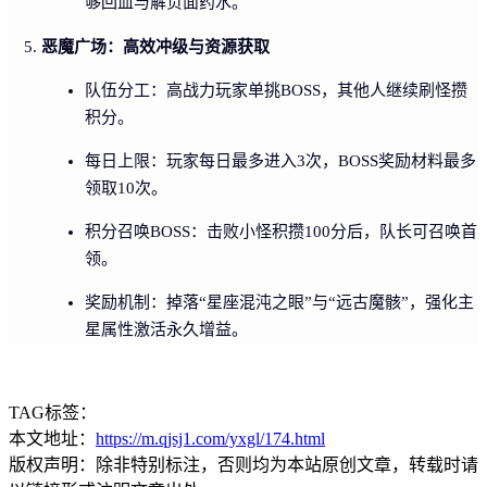
够回血与解负面药水。
恶魔广场：高效冲级与资源获取
队伍分工：高战力玩家单挑BOSS，其他人继续刷怪攒
积分。
每日上限：玩家每日最多进入3次，BOSS奖励材料最多
领取10次。
积分召唤BOSS：击败小怪积攒100分后，队长可召唤首
领。
奖励机制：掉落“星座混沌之眼”与“远古魔骸”，强化主
星属性激活永久增益。
TAG标签：
本文地址：
https://m.qjsj1.com/yxgl/174.html
版权声明：除非特别标注，否则均为本站原创文章，转载时请