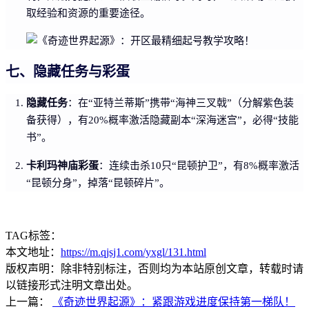
取经验和资源的重要途径。
七、隐藏任务与彩蛋
隐藏任务
：在“亚特兰蒂斯”携带“海神三叉戟”（分解紫色装
备获得），有20%概率激活隐藏副本“深海迷宫”，必得“技能
书”。
卡利玛神庙彩蛋
：连续击杀10只“昆顿护卫”，有8%概率激活
“昆顿分身”，掉落“昆顿碎片”。
TAG标签：
本文地址：
https://m.qjsj1.com/yxgl/131.html
版权声明：除非特别标注，否则均为本站原创文章，转载时请
以链接形式注明文章出处。
上一篇：
《奇迹世界起源》：紧跟游戏进度保持第一梯队！