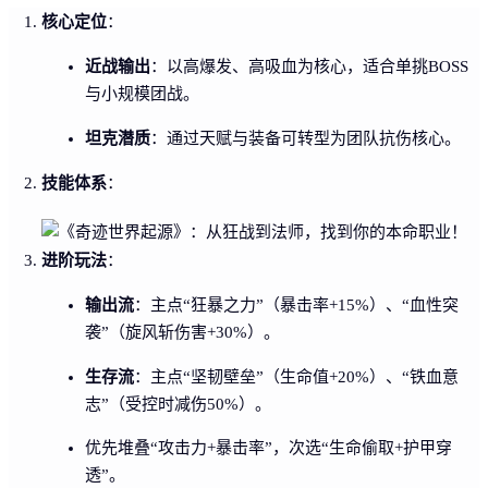
核心定位
：
近战输出
：以高爆发、高吸血为核心，适合单挑BOSS
与小规模团战。
坦克潜质
：通过天赋与装备可转型为团队抗伤核心。
技能体系
：
进阶玩法
：
输出流
：主点“狂暴之力”（暴击率+15%）、“血性突
袭”（旋风斩伤害+30%）。
生存流
：主点“坚韧壁垒”（生命值+20%）、“铁血意
志”（受控时减伤50%）。
优先堆叠“攻击力+暴击率”，次选“生命偷取+护甲穿
透”。