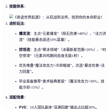
技能体系
：
进阶玩法
：
爆发流
：主点“元素爆发”（陨石伤害+40%）、“法力洪
流”（技能暴击返还10%蓝量）。
控场流
：主点“寒冰领域”（冰霜新星范围+20%）、“时
空停滞”（元素共鸣期间自身无敌1秒）。
优先堆叠“魔法攻击力+冷却缩减”，次选“暴击伤害+法
力回复”。
毕业装备推荐“奥术秘典套装”（魔法攻击力+30%，技
能冷却-15%）。
适配场景
：
PVE
：10人团队副本“深渊回廊”输出占比超30%。