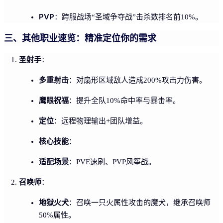
PVP
：跨服战场“圣域争夺战”击杀数排名前10%。
三、其他职业速览：精准定位你的需求
圣射手
：
多重射击
：对扇形区域敌人造成200%攻击力伤害。
鹰眼祝福
：提升全队10%命中率与暴击率。
定位
：远程物理输出+团队增益。
核心技能
：
适配场景
：PVE速刷、PVP风筝战。
召唤师
：
地狱火犬
：召唤一只火属性攻击的魔犬，继承召唤师
50%属性。